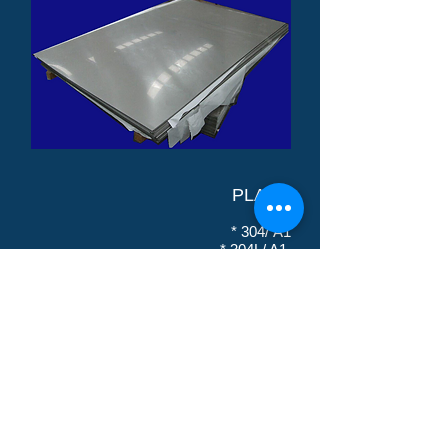
PLACA
* 304/ A1
* 304L/ A1
* 316L/ 1
EXTRUIDOS
* ANGULOS
* BARRAS
* BARRAS HUECAS
* CUADRADOS
* SOLERAS