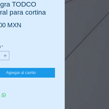
agra TODCO
ral para cortina
Precio
,00 MXN
d
*
Agregar al carrito