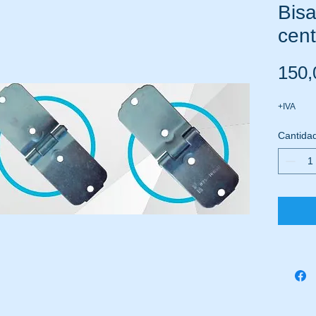
Bis
cent
150
+IVA
Cantida