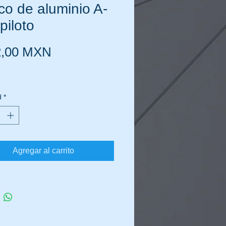
o de aluminio A-
piloto
Precio
2,00 MXN
d
*
Agregar al carrito