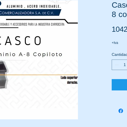
Casc
8 co
104
+Iva
Cantida